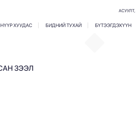
АСУУЛТ,
НҮҮР ХУУДАС
БИДНИЙ ТУХАЙ
БҮТЭЭГДЭХҮҮН
САН ЗЭЭЛ