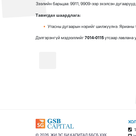
Зээлийн барьцаа:
9911, 9909-ээр эхэлсэн дугаарууд
Тавигдах шаардлага:
Утасны дугаарын нэрийг шилжүүлнэ. Ярианы т
Дэлгэрэнгүй мэдээллийг
7014-0115
утсаар лавлана у
ХО
1
© 2026. ЖИ ЭС БИ КАПИТАЛ ББСБ ХХК