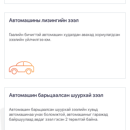
Автомашины лизингийн зээл
Гаалийн бичигтэй автомашин худалдан авахад зориулагдсан
зээлийн үйлчилгээ юм.
Автомашин барьцаалсан шуурхай зээл
Автомашин барьцаалсан шуурхай зээлийн хувьд
автомашинаа унах боломжтой, автомашиныг гаражад
байршуулаад авдаг зээл гэсэн 2 төрөлтэй байна.