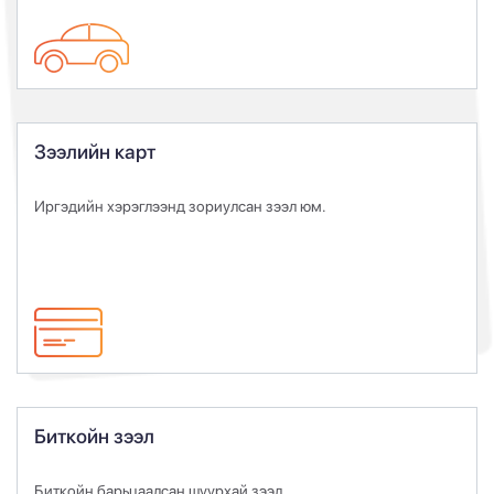
Зээлийн карт
Иргэдийн хэрэглээнд зориулсан зээл юм.
Биткойн зээл
Биткойн барьцаалсан шуурхай зээл