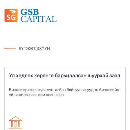
БҮТЭЭГДЭХҮҮН
Үл хөдлөх хөрөнгө барьцаалсан шуурхай зээл
Бизнес эрхлэгч хувь хүн, албан байгууллагуудын бизнесийн
үйл ажиллагааг дэмжсэн зээл.